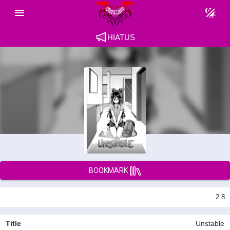
HIATUS
BOOKMARK
2.8
Title
Unstable