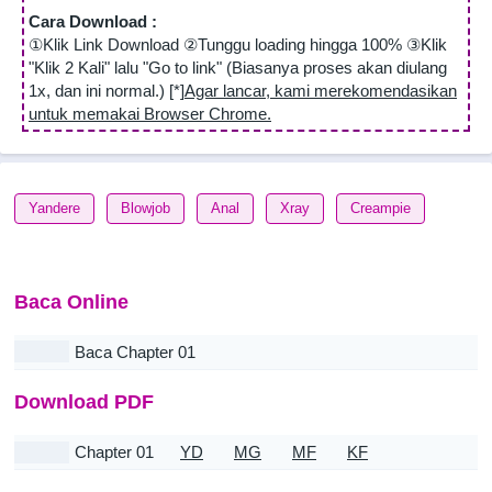
Cara Download :
①Klik Link Download ②Tunggu loading hingga 100% ③Klik
"Klik 2 Kali" lalu "Go to link" (Biasanya proses akan diulang
1x, dan ini normal.) [*]
Agar lancar, kami merekomendasikan
untuk memakai Browser Chrome.
Yandere
Blowjob
Anal
Xray
Creampie
Baca Online
Baca Chapter 01
Download PDF
Chapter 01
YD
MG
MF
KF