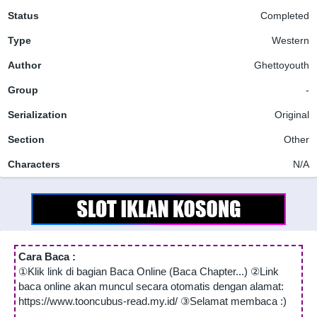
Status
Completed
Type
Western
Author
Ghettoyouth
Group
-
Serialization
Original
Section
Other
Characters
N/A
Cara Baca :
①Klik link di bagian Baca Online (Baca Chapter...) ②Link
baca online akan muncul secara otomatis dengan alamat:
https://www.tooncubus-read.my.id/ ③Selamat membaca :)