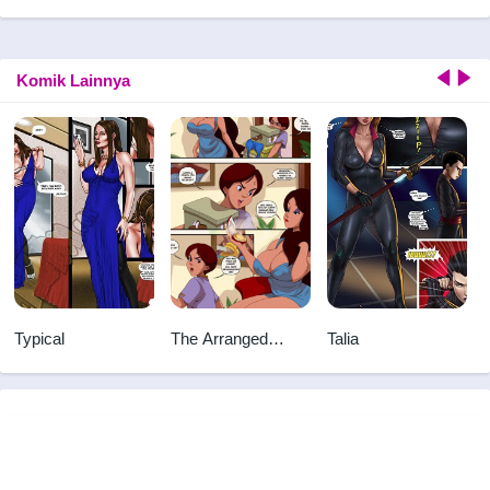
Komik Lainnya
Typical
The Arranged
Talia
Marriage