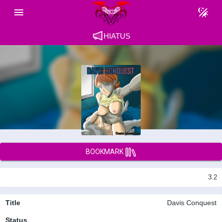
HIATUS
BOOKMARK
3.2
Title
Davis Conquest
Status