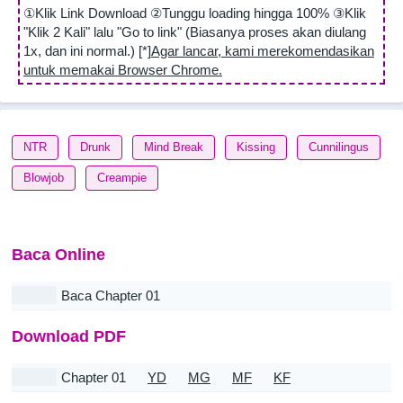
①Klik Link Download ②Tunggu loading hingga 100% ③Klik
"Klik 2 Kali" lalu "Go to link" (Biasanya proses akan diulang
1x, dan ini normal.) [*]
Agar lancar, kami merekomendasikan
untuk memakai Browser Chrome.
NTR
Drunk
Mind Break
Kissing
Cunnilingus
Blowjob
Creampie
Baca Online
Baca Chapter 01
Download PDF
Chapter 01
YD
MG
MF
KF