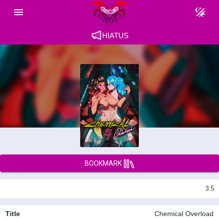
HIATUS
BOOKMARK
3.5
Title
Chemical Overload