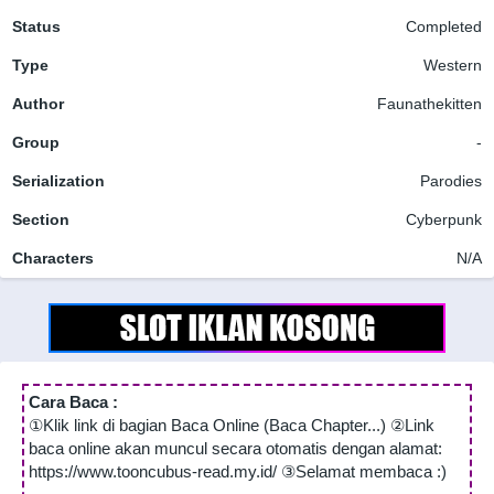
Status
Completed
Type
Western
Author
Faunathekitten
Group
-
Serialization
Parodies
Section
Cyberpunk
Characters
N/A
Cara Baca :
①Klik link di bagian Baca Online (Baca Chapter...) ②Link
baca online akan muncul secara otomatis dengan alamat:
https://www.tooncubus-read.my.id/ ③Selamat membaca :)