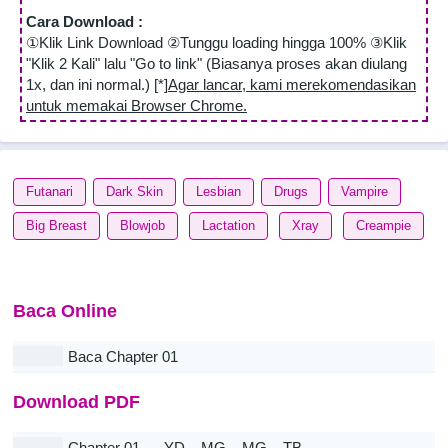
Cara Download :
①Klik Link Download ②Tunggu loading hingga 100% ③Klik
"Klik 2 Kali" lalu "Go to link" (Biasanya proses akan diulang
1x, dan ini normal.) [*]
Agar lancar, kami merekomendasikan
untuk memakai Browser Chrome.
Futanari
Dark Skin
Lesbian
Drugs
Vampire
Big Breast
Blowjob
Lactation
Xray
Creampie
Baca Online
Baca Chapter 01
Download PDF
Chapter 01
YD
MG
MG
TB