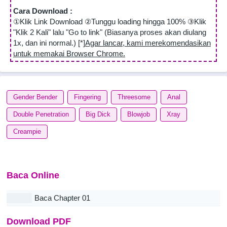
Cara Download :
①Klik Link Download ②Tunggu loading hingga 100% ③Klik
"Klik 2 Kali" lalu "Go to link" (Biasanya proses akan diulang
1x, dan ini normal.) [*]
Agar lancar, kami merekomendasikan
untuk memakai Browser Chrome.
Gender Bender
Fingering
Threesome
Anal
Double Penetration
Big Dick
Blowjob
Xray
Creampie
Baca Online
Baca Chapter 01
Download PDF