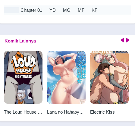
Chapter 01
YD
MG
MF
KF
Komik Lainnya
The Loud House -
Lana no Hahaoya
Electric Kiss
Nightmares
wa Shota no
Shirigaru Onna