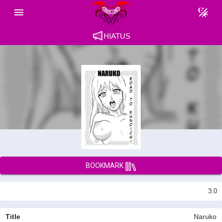
HIATUS
BOOKMARK
3.0
Title
Naruko