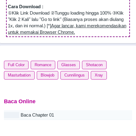
Cara Download :
①Klik Link Download ②Tunggu loading hingga 100% ③Klik
"Klik 2 Kali" lalu "Go to link" (Biasanya proses akan diulang
1x, dan ini normal.) [*]
Agar lancar, kami merekomendasikan
untuk memakai Browser Chrome.
Full Color
Romance
Glasses
Shotacon
Masturbation
Blowjob
Cunnilingus
Xray
Baca Online
Baca Chapter 01